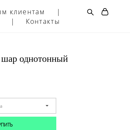
ым клиентам
|
|
Контакты
 шар однотонный
ра
УПИТЬ