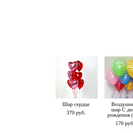
Шар сердце
Воздушн
шар С д
370 pуб.
рождения (
170 pуб