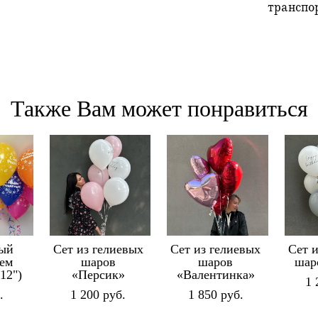
транспо
Также Вам может понравиться
ый
Сет из гелиевых
Сет из гелиевых
Сет 
нем
шаров
шаров
шар
12")
«Персик»
«Валентинка»
1 
.
1 200 pуб.
1 850 pуб.