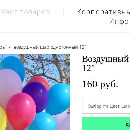
талог товаров
|
Корпоративн
Инфо
ары
>
воздушный шар однотонный 12"
Воздушный
12"
160 pуб.
Выберите Цвет, ша
К