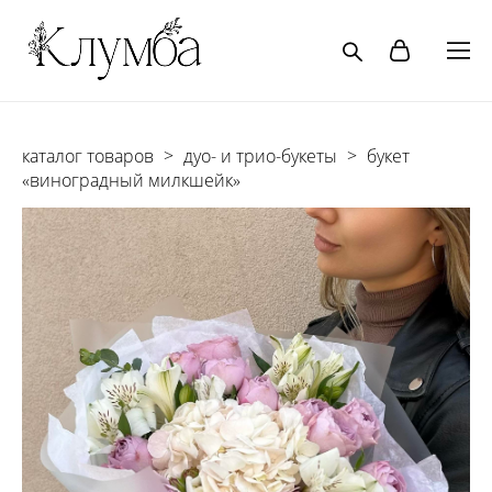
каталог товаров
>
дуо- и трио-букеты
>
букет
«виноградный милкшейк»