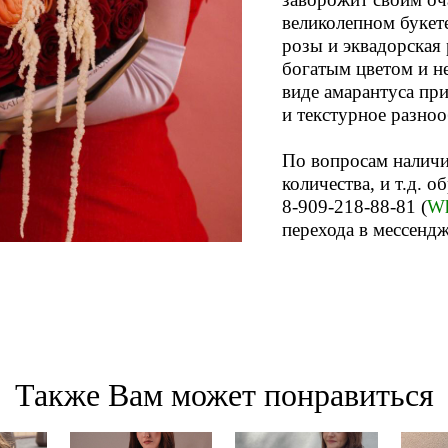
великолепном букет
розы и эквадорская 
богатым цветом и н
виде амарантуса пр
и текстурное разно
По вопросам наличи
количества, и т.д. о
8-909-218-88-81 (
Wh
перехода в мессенд
Также Вам может понравиться