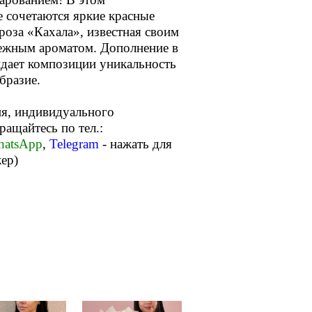
е сочетаются яркие красные
роза «Кахала», известная своим
ежным ароматом. Дополнение в
идает композиции уникальность
образие.
я, индивидуального
бращайтесь по тел.:
atsApp
,
Telegram
- нажать для
жер)