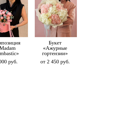
мпозиция
Букет
«Madam
«Ажурные
mbastic»
гортензии»
000 pуб.
от 2 450 pуб.