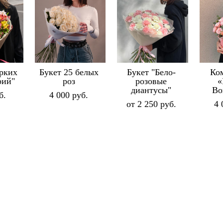
ярких
Букет 25 белых
Букет "Бело-
Ко
рий"
роз
розовые
диантусы"
Bo
б.
4 000 pуб.
от 2 250 pуб.
4 