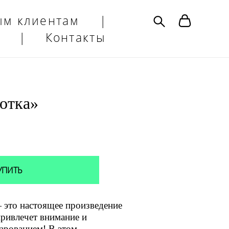
ым клиентам
|
|
Контакты
отка»
УПИТЬ
 это настоящее произведение
привлечет внимание и
арованием! В этом