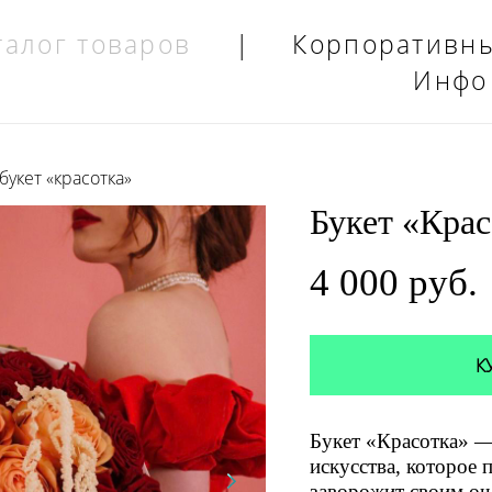
талог товаров
|
Корпоративн
Инфо
букет «красотка»
Букет «Крас
4 000 pуб.
К
Букет «Красотка» —
искусства, которое 
заворожит своим оч