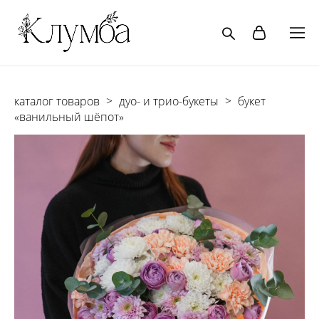
каталог товаров
>
дуо- и трио-букеты
>
букет
«ванильный шёпот»