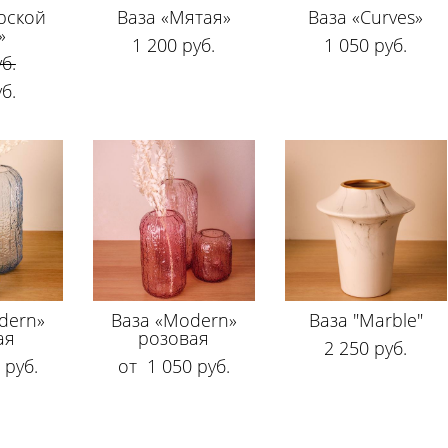
рской
Ваза «Мятая»
Ваза «Curves»
»
1 200 pуб.
1 050 pуб.
б.
б.
dern»
Ваза «Modern»
Ваза "Marble"
ая
розовая
2 250 pуб.
 pуб.
от 1 050 pуб.