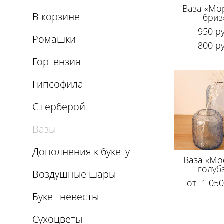
Ваза «Мо
В корзине
бриз
950 pу
Ромашки
800 pу
Гортензия
Гипсофила
С герберой
Вазы
Дополнения к букету
Ваза «Mo
голуб
Воздушные шары
от 1 050
Букет невесты
Сухоцветы