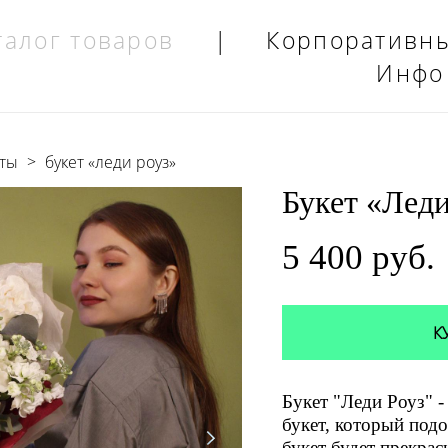
талог товаров
|
Корпоративн
Инфо
еты
>
букет «леди роуз»
Букет «Леди
5 400 pуб.
К
Букет "Леди Роуз" -
букет, который подо
букет будет прекра