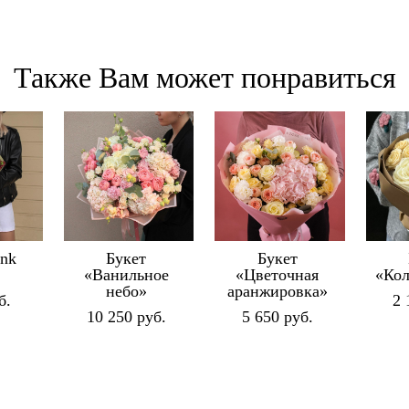
Также Вам может понравиться
ink
Букет
Букет
«Ванильное
«Цветочная
«Кол
небо»
аранжировка»
б.
2 
10 250 pуб.
5 650 pуб.