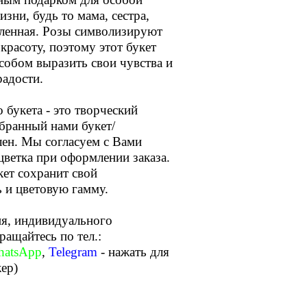
зни, будь то мама, сестра,
ленная. Розы символизируют
красоту, поэтому этот букет
собом выразить свои чувства и
радости.
 букета - это творческий
бранный нами букет/
лен. Мы согласуем с Вами
ветка при оформлении заказа.
кет сохранит свой
 и цветовую гамму.
я, индивидуального
бращайтесь по тел.:
atsApp
,
Telegram
- нажать для
жер)