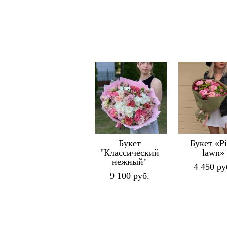
Букет
Букет «P
"Классический
lawn»
нежный"
4 450 pу
9 100 pуб.