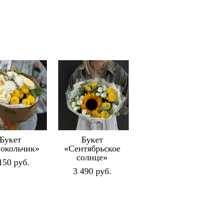
Букет
Букет
окольчик»
«Сентябрьское
солнце»
150 pуб.
3 490 pуб.