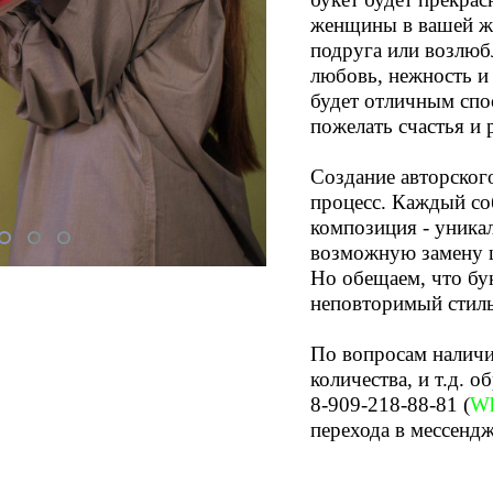
женщины в вашей жи
подруга или возлюб
любовь, нежность и 
будет отличным спо
пожелать счастья и 
Создание авторского
процесс. Каждый со
композиция - уника
возможную замену ц
Но обещаем, что бу
неповторимый стиль
По вопросам наличи
количества, и т.д. о
8-909-218-88-81
(
Wh
перехода в мессенд