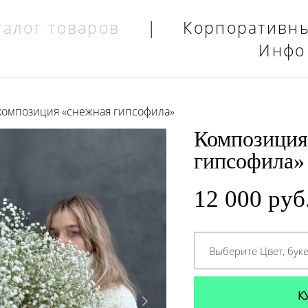
талог товаров
|
Корпоративн
Инфо
композиция «снежная гипсофила»
Композиция
гипсофила»
12 000 pуб
Выберите Цвет, бук
К