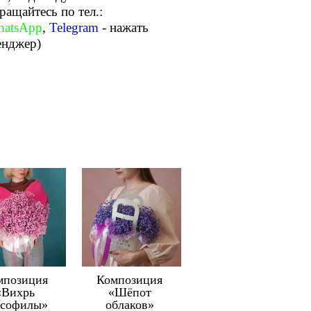
бращайтесь по тел.:
atsApp
,
Telegram
- нажать
енджер)
мпозиция
Композиция
«Вихрь
«Шёпот
псофилы»
облаков»