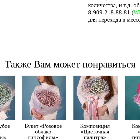
количества, и т.д. о
8-909-218-88-81
(
Wh
для перехода в месс
Также Вам может понравиться
убое
Букет «Розовое
Композиция
Ко
облако
«Цветочная
лы»
гипсофилы»
палитра»
ги