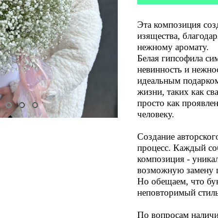
Эта композиция соз
изящества, благодар
нежному аромату.
Белая гипсофила си
невинность и нежно
идеальным подарком
жизни, таких как св
просто как проявле
человеку.
Создание авторского
процесс. Каждый со
композиция - уника
возможную замену ц
Но обещаем, что бу
неповторимый стиль
По вопросам наличи