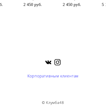
б.
2 450 pуб.
2 450 pуб.
5 
Корпоративным клиентам
© Клумба48