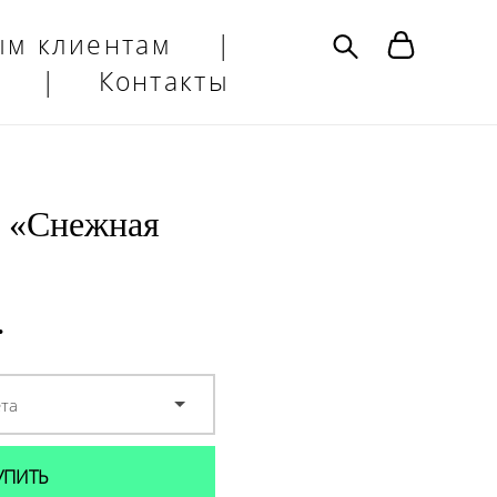
ым клиентам
|
|
Контакты
 «Снежная
.
ета
УПИТЬ