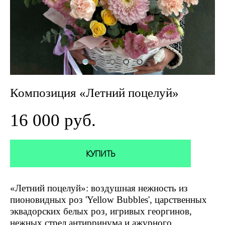
Композиция «Летний поцелуй»
16 000 pуб.
КУПИТЬ
«Летний поцелуй»: воздушная нежность из
пионовидных роз 'Yellow Bubbles', царственных
эквадорских белых роз, игривых георгинов,
нежных стрел антирринума и ажурного