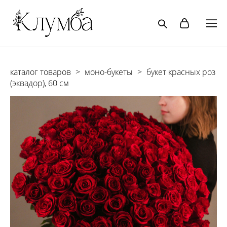
каталог товаров
>
моно-букеты
>
букет красных роз
(эквадор), 60 см